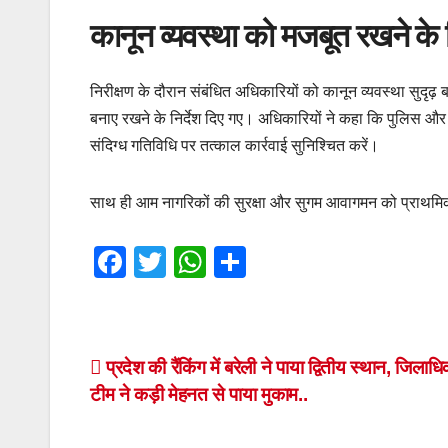
कानून व्यवस्था को मजबूत रखने के न
निरीक्षण के दौरान संबंधित अधिकारियों को कानून व्यवस्था सुदृढ़ 
बनाए रखने के निर्देश दिए गए। अधिकारियों ने कहा कि पुलिस औ
संदिग्ध गतिविधि पर तत्काल कार्रवाई सुनिश्चित करें।
साथ ही आम नागरिकों की सुरक्षा और सुगम आवागमन को प्राथमिकता
F
T
W
S
a
wi
h
h
c
tt
at
ar
e
er
s
e
Post
प्रदेश की रैंकिंग में बरेली ने पाया द्वितीय स्थान, जिलाध
b
A
टीम ने कड़ी मेहनत से पाया मुकाम..
navigation
o
p