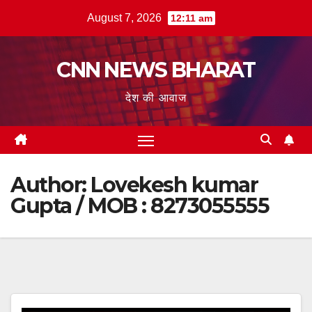
Skip
August 7, 2026
12:11 am
to
content
CNN NEWS BHARAT
देश की आवाज
Author:
Lovekesh kumar
Gupta / MOB : 8273055555