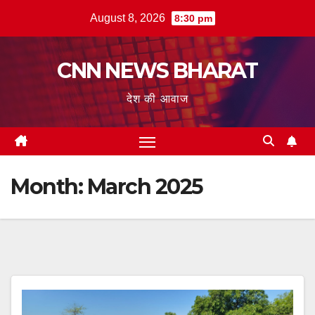
Skip
August 8, 2026
8:30 pm
to
content
CNN NEWS BHARAT
देश की आवाज
Month:
March 2025