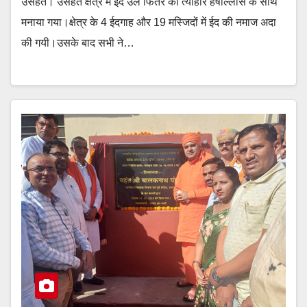
उसहैत। उसहैत क्षेत्र में ईद उल फितर का त्यौहार हर्षोल्लास के साथ
मनाया गया।क्षेत्र के 4 ईदगाह और 19 मस्जिदों में ईद की नमाज अदा
की गयी।उसके बाद सभी ने…