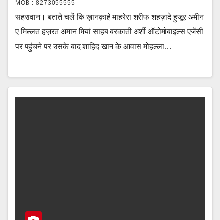
MOB : 8273055555
सहसवान। बताते चलें कि ख़ानक़ाहे माहरेरा शरीफ शहज़ादे हुजू़र अमीन
ए मिल्लत हज़रत अमान मियां साहब बरकाती अर्शी ऑटोमोबाइल्स एजेंसी
पर पहुंचने पर उसके बाद शाहिद खान के आवास मोहल्ला…