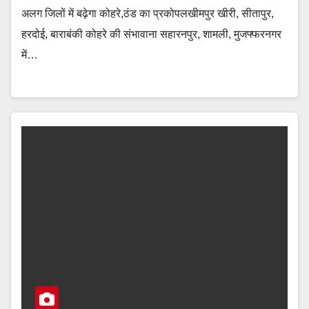
अलग जिलों में बढ़ेगा कोहरे,ठंड का प्रकोपलखीमपुर खीरी, सीतापुर,
हरदोई, बाराबंकी कोहरे की संभावाना सहारनपुर, शामली, मुजफ्फरनगर
में…