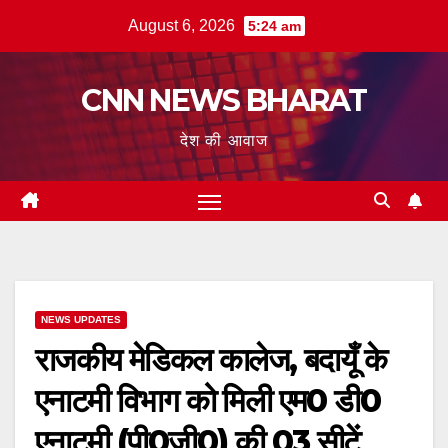
Skip
August 6, 2026
5:24 am
to
content
CNN NEWS BHARAT
देश की आवाज
NEWS UPDATES
राजकीय मेडिकल कालेज, बदायूँ के
एनाटमी विभाग को मिली एम0 डी0
एनाटमी (पी0जी0) की 03 सीटें