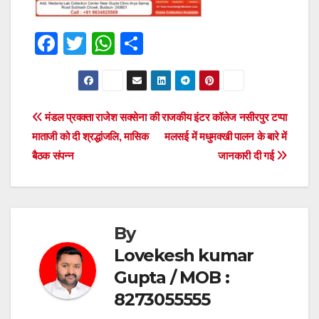
F
T
W
S
a
wi
h
h
c
tt
at
ar
e
er
s
e
Post
मंडल प्रवक्ता राजेश सक्सेना की
राजकीय इंटर कॉलेज नसीरपुर टप्पा
b
A
माताजी को दी श्रद्धांजलि, मासिक
मलसई में मधुमक्खी पालन के बारे में
navigation
o
p
बैठक संपन्न
जानकारी दी गई
o
p
k
By
Lovekesh kumar
Gupta / MOB :
8273055555