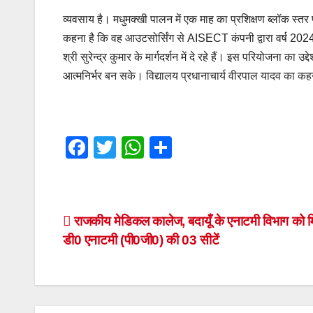
व्यवसाय है। मधुमक्खी पालन में एक माह का प्रशिक्षण ब्लॉक स्
कहना है कि वह आउटसोर्सिंग से AISECT कंपनी द्वारा वर्ष 2024 
श्री सुरेन्द्र कुमार के मार्गदर्शन में दे रहे हैं। इस परियोजना का उ
आत्मनिर्भर बन सके। विद्यालय प्रधानाचार्य वीरपाल यादव का कहना
F
T
W
S
a
wi
h
h
c
tt
at
ar
e
er
s
e
Post
राजकीय मेडिकल कालेज, बदायूँ के एनाटमी विभाग को 
b
A
डी0 एनाटमी (पी0जी0) की 03 सीटें
navigation
o
p
o
p
k