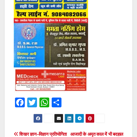
F
T
W
S
a
wi
h
h
c
tt
at
ar
e
er
s
e
Post
शिखर ज्ञान–विज्ञान प्रतियोगिता
आजादी के अमृत काल में भी बदहाल