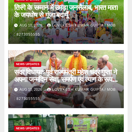
तिरंगे के सम्मान में उमड़ा जनसैलाब, भारत माता
के जयघोष से गूंजा बदायूँ
AUG 10, 2026
LOVEKESH KUMAR GUPTA / MOB
: 8273055555
NEWS UPDATES
सदर विधायक पूर्व राज्यमंत्री महेश चंद्र गुप्ता ने
अपना जन्मदिन सेवा, समर्पण एवं त्याग के रूप में
धूमधाम से मनाया
AUG 10, 2026
LOVEKESH KUMAR GUPTA / MOB
: 8273055555
NEWS UPDATES