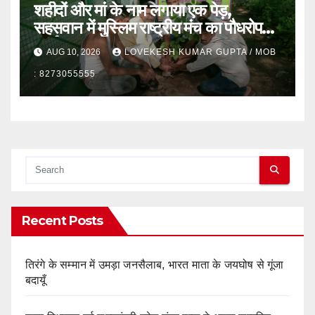
शहीदों और मां के नाम लगाया एक पेड़,
सहसवान में मुस्लिम राष्ट्रीय मंच का पौधरोपण
कार्यक्रम
AUG 10, 2026
LOVEKESH KUMAR GUPTA / MOB
: 8273055555
Recent Posts
तिरंगे के सम्मान में उमड़ा जनसैलाब, भारत माता के जयघोष से गूंजा
बदायूँ