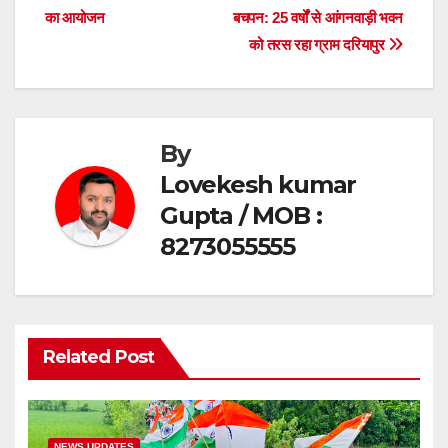
b
A
का आयोजन
बचपन: 25 वर्षों से आंगनवाड़ी भवन
navigation
o
p
को तरस रहा ग्राम दरियापुर
o
p
k
By
Lovekesh kumar
Gupta / MOB :
8273055555
Related Post
NEWS UPDATES