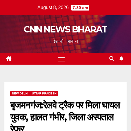
Skip
August 8, 2026
7:30 am
to
content
CNN NEWS BHARAT
देश की आवाज
NEW DELHI
UTTAR PRADESH
बृजमनगंज:रेलवे ट्रैक पर मिला घायल
युवक, हालत गंभीर, जिला अस्पताल
रेफर