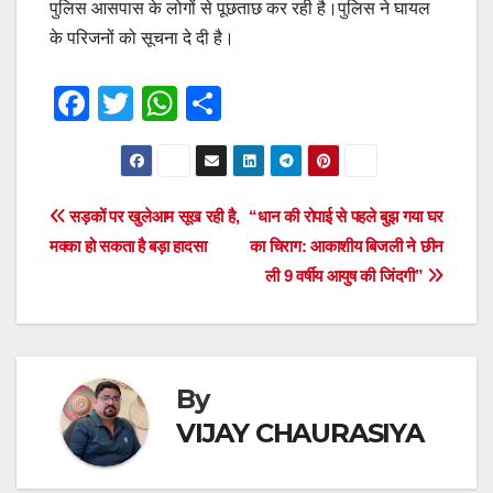
पुलिस आसपास के लोगों से पूछताछ कर रही है।पुलिस ने घायल
के परिजनों को सूचना दे दी है।
F
T
W
S
a
wi
h
h
c
tt
at
ar
e
er
s
e
Post
सड़कों पर खुलेआम सूख रही है,
“धान की रोपाई से पहले बुझ गया घर
b
A
मक्का हो सकता है बड़ा हादसा
का चिराग: आकाशीय बिजली ने छीन
navigation
o
p
ली 9 वर्षीय आयुष की जिंदगी”
o
p
k
By
VIJAY CHAURASIYA