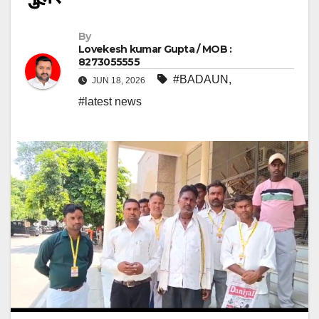
By
Lovekesh kumar Gupta / MOB :
8273055555
#BADAUN
,
JUN 18, 2026
#latest news