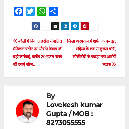
F
T
W
S
a
wi
h
h
c
tt
at
ar
e
er
s
e
Post
बरेली में बिना लाइसेंस संचालित
जिला अस्पताल में शर्मनाक करतूत,
b
A
मेडिकल स्टोर पर औषधि विभाग की
महिला के शव से कुंडल चोरी,
navigation
o
p
बड़ी कार्रवाई, करीब 20 हजार रुपये
सीसीटीवी से पकड़ा गया आरोपी
o
p
की दवाएं सीज..
स्टाफ
k
By
Lovekesh kumar
Gupta / MOB :
8273055555