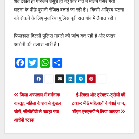
शव देखते ही परिजन बेसुध हो गए और गांव में मातम पसर गया।
घटना के पीछे पुरानी रंजिश बताई जा रही है। किसी अप्रिय घटना
को रोकने के लिए मुजरिया पुलिस पूरी रात गांव में तैनात रही।
फिलहाल दिल्ली पुलिस मामले की जांच कर रही है और फरार
आरोपी की तलाश जारी है।
F
T
W
S
a
wi
h
h
c
tt
at
ar
e
er
s
e
Post
जिला अस्पताल में शर्मनाक
ई-रिक्शा और ट्रैक्टर-ट्रॉली की
b
A
करतूत, महिला के शव से कुंडल
टक्कर में 6 महिलाओं ने गंवाई जान,
navigation
o
p
चोरी, सीसीटीवी से पकड़ा गया
डीएम-एसएसपी ने लिया जायजा
o
p
आरोपी स्टाफ
k