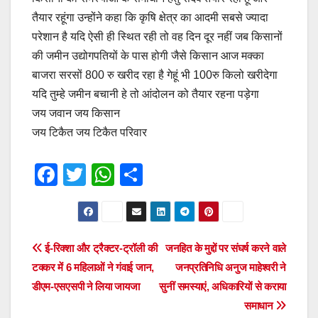
तैयार रहूंगा उन्होंने कहा कि कृषि क्षेत्र का आदमी सबसे ज्यादा
परेशान है यदि ऐसी ही स्थित रही तो वह दिन दूर नहीं जब किसानों
की जमीन उद्योगपतियों के पास होगी जैसे किसान आज मक्का
बाजरा सरसों 800 रु खरीद रहा है गेहूं भी 100रु किलो खरीदेगा
यदि तुम्हे जमीन बचानी हे तो आंदोलन को तैयार रहना पड़ेगा
जय जवान जय किसान
जय टिकैत जय टिकैत परिवार
F
T
W
S
a
wi
h
h
c
tt
at
ar
e
er
s
e
Post
ई-रिक्शा और ट्रैक्टर-ट्रॉली की
जनहित के मुद्दों पर संघर्ष करने वाले
b
A
टक्कर में 6 महिलाओं ने गंवाई जान,
जनप्रतिनिधि अनुज माहेश्वरी ने
navigation
o
p
डीएम-एसएसपी ने लिया जायजा
सुनीं समस्याएं, अधिकारियों से कराया
o
p
समाधान