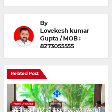
k
By
Lovekesh kumar
Gupta / MOB :
8273055555
Related Post
NEWS UPDATES
बरेली छावनी बोर्ड की बैठक में कई बड़े प्रस्तावों