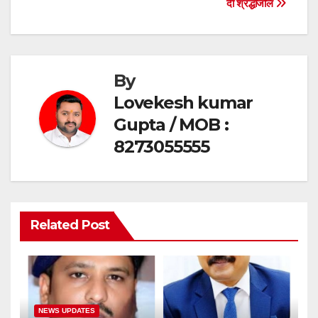
o
p
दी श्रद्धांजलि
o
p
k
By
Lovekesh kumar
Gupta / MOB :
8273055555
Related Post
NEWS UPDATES