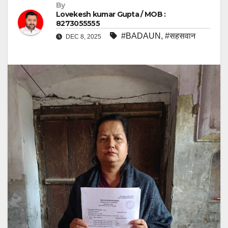
By
Lovekesh kumar Gupta / MOB :
8273055555
#BADAUN
,
#सहसवान
DEC 8, 2025