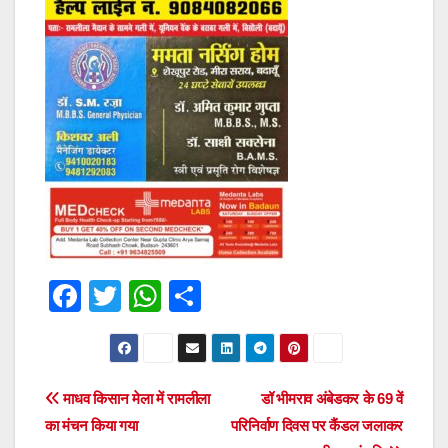
F
T
W
S
a
wi
h
h
c
tt
at
ar
e
er
s
e
Post
माधव किसान मेला में रामलीला
डॉ भीमराव अंबेडकर के 69 वें
b
A
का मंचन किया गया
परिनिर्वाण दिवस पर कैंडल जलाकर
navigation