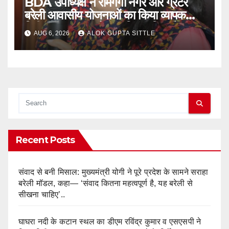
BDA उपाध्यक्ष ने रामगंगा नगर और ग्रेटर
बरेली आवासीय योजनाओं का किया व्यापक
निरीक्षण, गुणवत्ता और नागरिक सुविधाओं पर
AUG 6, 2026
ALOK GUPTA SITTLE
दिए सख्त निर्देश..
Recent Posts
संवाद से बनी मिसाल: मुख्यमंत्री योगी ने पूरे प्रदेश के सामने सराहा
बरेली मॉडल, कहा— ‘संवाद कितना महत्वपूर्ण है, यह बरेली से
सीखना चाहिए’..
घाघरा नदी के कटान स्थल का डीएम रविंद्र कुमार व एसएसपी ने