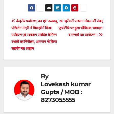
a
wi
h
h
c
tt
at
ar
e
er
s
e
Post
केंद्रीय पर्यावरण, वन एवं जलवायु
स्व. श्रीमती साधना गोयल की पंचम्
b
A
परिवर्तन मंत्री ने भिवाड़ी में किया
पुण्यतिथि पर हुआ स्वैच्छिक रक्तदान
navigation
o
p
पर्यावरण एवं स्वच्छता संबंधित विभिन्न
व भण्डारे का आयोजन।
o
p
स्थलों का निरीक्षण, आमजन से किया
सहयोग का आह्वान
k
By
Lovekesh kumar
Gupta / MOB :
8273055555