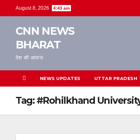
Skip
August 8, 2026
4:43 am
to
content
CNN NEWS
BHARAT
देश की आवाज
NEWS UPDATES
UTTAR PRADESH
Tag:
#Rohilkhand Universit