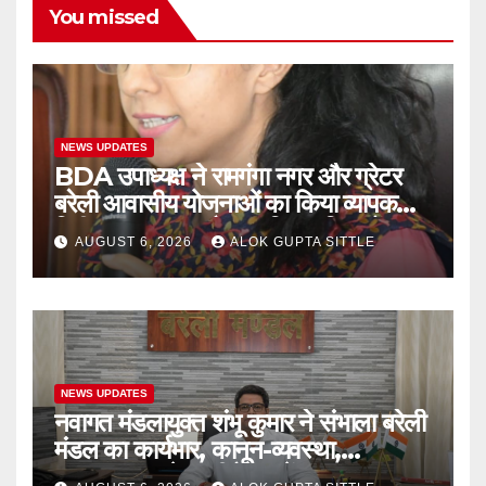
You missed
NEWS UPDATES
BDA उपाध्यक्ष ने रामगंगा नगर और ग्रेटर
बरेली आवासीय योजनाओं का किया व्यापक
निरीक्षण, गुणवत्ता और नागरिक सुविधाओं पर
AUGUST 6, 2026
ALOK GUPTA SITTLE
दिए सख्त निर्देश..
NEWS UPDATES
नवागत मंडलायुक्त शंभू कुमार ने संभाला बरेली
मंडल का कार्यभार, कानून-व्यवस्था,
भ्रष्टाचारपर रहेगा जीरो टॉलरेंस..