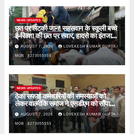
NEWS UPDATES
छत पर लटकी जान! सहसवान के स्कूली बच्चे
ई-रिक्शा की छत पर सवार, हादसे का इंतजार
कर रहा प्रशासन”
AUGUST 7, 2026
LOVEKESH KUMAR GUPTA /
MOB : 8273055555
NEWS UPDATES
ठेका सफाई कर्मचारियों की समस्याओं को
लेकर वाल्मीकि समाज ने एसडीएम को सौंपा
ज्ञापन
AUGUST 7, 2026
LOVEKESH KUMAR GUPTA /
MOB : 8273055555