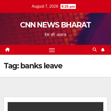
Skip
August 7, 2026
9:25 pm
to
content
CNN NEWS BHARAT
देश की आवाज
Tag:
banks leave