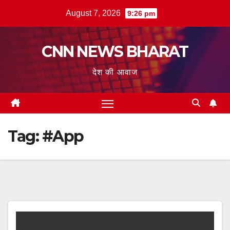
Skip
August 7, 2026
9:26 pm
to
content
CNN NEWS BHARAT
देश की आवाज
Tag:
#App