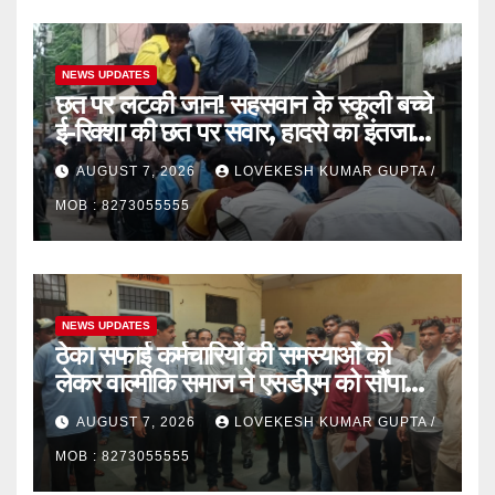
NEWS UPDATES
छत पर लटकी जान! सहसवान के स्कूली बच्चे
ई-रिक्शा की छत पर सवार, हादसे का इंतजार
कर रहा प्रशासन”
AUGUST 7, 2026
LOVEKESH KUMAR GUPTA /
MOB : 8273055555
NEWS UPDATES
ठेका सफाई कर्मचारियों की समस्याओं को
लेकर वाल्मीकि समाज ने एसडीएम को सौंपा
ज्ञापन
AUGUST 7, 2026
LOVEKESH KUMAR GUPTA /
MOB : 8273055555