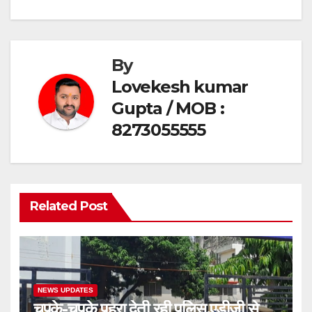
k
By
Lovekesh kumar
Gupta / MOB :
8273055555
Related Post
NEWS UPDATES
चुपके-चुपके पहरा देती रही पुलिस,एडीजी से