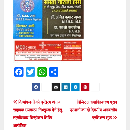
F
T
W
S
a
wi
h
h
c
tt
at
ar
e
er
s
e
Post
दिव्यांगजनों को कृत्रिम अंग व
डिजिटल सशक्तिकरण ग्राम
b
A
सहायक उपकरण निःशुल्क देने हेतु
प्रधानों का दो दिवसीय अनवासीय
navigation
o
p
तहसीलवार चिन्हांकन शिविर
प्रशिक्षण शुरू
o
p
आयोजित