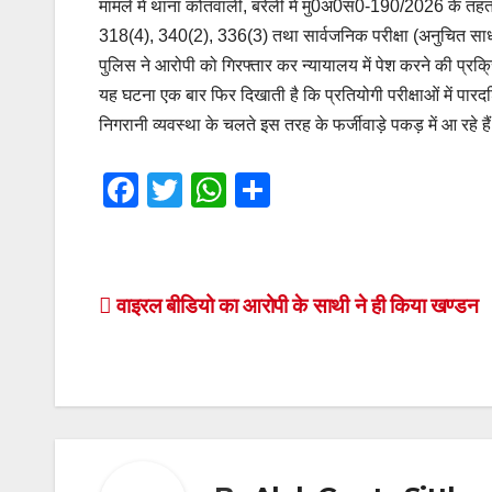
मामले में थाना कोतवाली, बरेली में मु0अ0सं0-190/2026 के तह
318(4), 340(2), 336(3) तथा सार्वजनिक परीक्षा (अनुचित साध
पुलिस ने आरोपी को गिरफ्तार कर न्यायालय में पेश करने की प्रक्रि
यह घटना एक बार फिर दिखाती है कि प्रतियोगी परीक्षाओं में पार
निगरानी व्यवस्था के चलते इस तरह के फर्जीवाड़े पकड़ में आ रहे ह
F
T
W
S
a
wi
h
h
c
tt
at
ar
e
er
s
e
Post
वाइरल बीडियो का आरोपी के साथी ने ही किया खण्डन
b
A
navigation
o
p
o
p
k