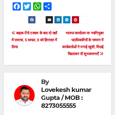
F
T
W
S
a
wi
h
h
c
tt
at
ar
e
er
s
e
Post
बाइक-टेंपो टक्कर के बाद दो पक्षों
भाजपा कार्यालय पर नवनियुक्त
b
A
में पथराव, 5 घायल, 9 को हिरासत में
पदाधिकारियों के सम्मान में
navigation
o
p
लिया
कार्यकर्ताओं ने मनाई खुशी, मिठाई
o
p
खिलाकर दी शुभकामनाएँ
k
By
Lovekesh kumar
Gupta / MOB :
8273055555