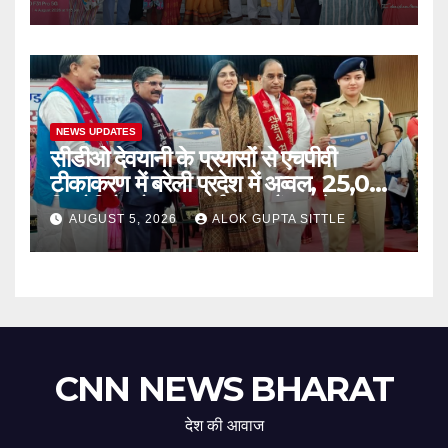
NEWS UPDATES
सीडीओ देवयानी के प्रयासों से एचपीवी
टीकाकरण में बरेली प्रदेश में अव्वल, 25,053
किशोरियों को लगा सर्वाइकल कैंसर से बचाव
AUGUST 5, 2026
ALOK GUPTA SITTLE
का टीका..
CNN NEWS BHARAT
देश की आवाज