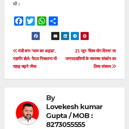
थी।
F
T
W
S
a
wi
h
h
c
tt
at
ar
e
er
s
e
Post
मंडी बना ‘जाम का अड्डा’,
21 जून ‘विश्व योग दिवस’ पर
b
A
राहगीर बोले- पैदल निकलना भी
जनपदवासियों के स्वास्थ्य संवर्धन का
navigation
o
p
पहाड़ चढ़ने जैसा
लिया संकल्प
o
p
k
By
Lovekesh kumar
Gupta / MOB :
8273055555