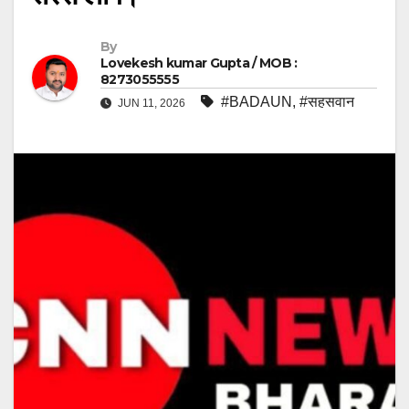
By
Lovekesh kumar Gupta / MOB :
8273055555
#BADAUN
,
#सहसवान
JUN 11, 2026