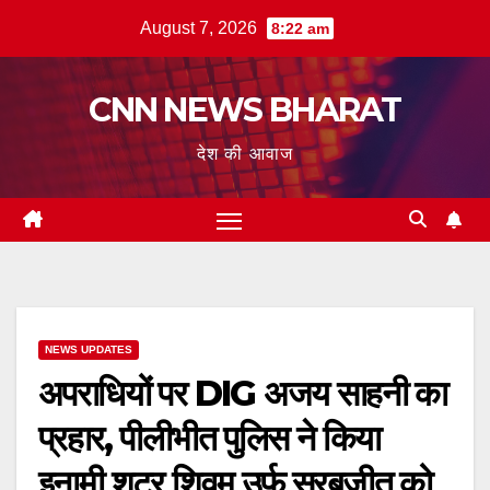
Skip
August 7, 2026
8:22 am
to
content
CNN NEWS BHARAT
देश की आवाज
NEWS UPDATES
अपराधियों पर DIG अजय साहनी का
प्रहार, पीलीभीत पुलिस ने किया
इनामी शूटर शिवम् उर्फ़ सरबजीत को