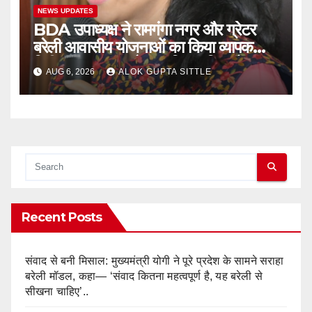
NEWS UPDATES
BDA उपाध्यक्ष ने रामगंगा नगर और ग्रेटर
बरेली आवासीय योजनाओं का किया व्यापक
निरीक्षण, गुणवत्ता और नागरिक सुविधाओं पर
AUG 6, 2026
ALOK GUPTA SITTLE
दिए सख्त निर्देश..
Recent Posts
संवाद से बनी मिसाल: मुख्यमंत्री योगी ने पूरे प्रदेश के सामने सराहा
बरेली मॉडल, कहा— ‘संवाद कितना महत्वपूर्ण है, यह बरेली से
सीखना चाहिए’..