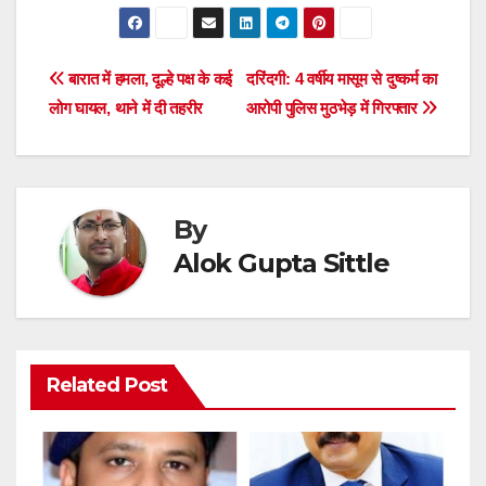
a
wi
h
h
c
tt
at
ar
e
er
s
e
Post
बारात में हमला, दूल्हे पक्ष के कई
दरिंदगी: 4 वर्षीय मासूम से दुष्कर्म का
b
A
लोग घायल, थाने में दी तहरीर
आरोपी पुलिस मुठभेड़ में गिरफ्तार
navigation
o
p
o
p
k
By
Alok Gupta Sittle
Related Post