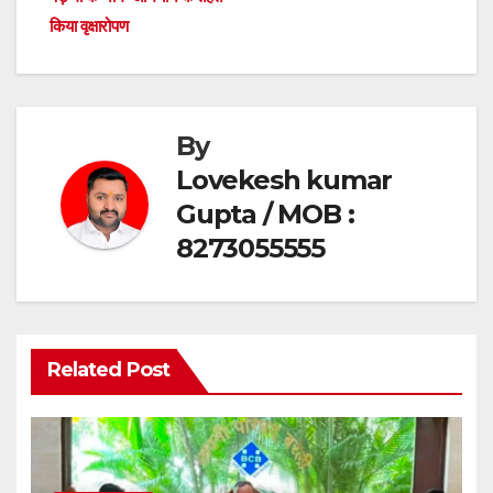
o
p
किया वृक्षारोपण
k
By
Lovekesh kumar
Gupta / MOB :
8273055555
Related Post