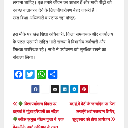
लगाना चाहिए। वृक्ष हमारे जीवन का आधार हैं और भावी पीढ़ी को
स्वच्छ वातावरण देने के लिए पौधारोपण बेहद जरूरी है।
खंड शिक्षा अधिकारी व स्टाफ रहा मौजूद-
इस मौके पर खंड शिक्षा अधिकारी, जिला समन्वयक और कार्यालय
के पटल प्रभारी सहित भारी संख्या में विभागीय कर्मचारी और
शिक्षक उपस्थित रहे। सभी ने पर्यावरण को सुरक्षित रखने का
संकल्प लिया।
F
T
W
S
a
wi
h
h
c
tt
at
ar
e
er
s
e
Post
विश्व पर्यावरण दिवस पर
बदायूं में बेटी के जन्मदिन पर पिता
b
A
दहगवां में गूंजा हरियाली का संदेश
लगाएंगे 5वां रक्तदान शिविर,
navigation
o
p
ब्लॉक प्रमुख नीलम गुप्ता ने ‘एक
शुक्रवार को होगा आयोजन
पेड़ माँ के नाम’ अभियान के तहत