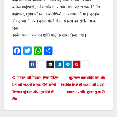
अनिल माहेश्वरी , भवेश चाँडक, संतोष गांधी,पिंटू सर्राफ, निर्मित
माहेश्वरी, शुभम चाँडक ने अतिथियों का स्वागत किया। प्रदीप
और कृष्णा ने अपने प्रज्ञा गीतों से कार्यक्रम को संगीतमय बना
दिया।
कार्यक्रम का समापन शांति पाठ के साथ किया गया।
F
T
W
S
a
wi
h
h
c
tt
at
ar
e
er
s
e
Post
मानवता की मिसाल: कैंसर पीड़ित
बूथ स्तर तक सक्रियता और
b
A
पिता की लाड़ली के हाथ पीले करेगी
नियमित बैठकें ही भाजपा की असली
navigation
o
p
‘किसान यूनियन और ग्रामीणों की
ताकत : राजीव कुमार गुप्ता
o
p
टीम
k