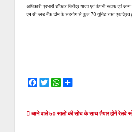
अधिकारी प्रभारी डॉक्टर जितेंद्र यादव एवं कंपनी स्टाफ एवं अन्य 
एम सी ब्लड बैंक टीम के सहयोग से कुल 70 यूनिट रक्त एकत्रित
F
T
W
S
a
wi
h
h
c
tt
at
ar
e
er
s
e
Post
आने वाले 50 सालों की सोच के साथ तैयार होगें रेलवे स
b
A
navigation
o
p