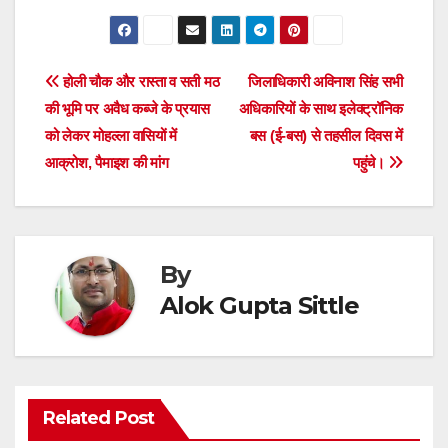
a
wi
h
h
c
tt
at
ar
e
er
s
e
Post
होली चौक और रास्ता व सती मठ
जिलाधिकारी अविनाश सिंह सभी
b
A
की भूमि पर अवैध कब्जे के प्रयास
अधिकारियों के साथ इलेक्ट्रॉनिक
navigation
o
p
को लेकर मोहल्ला वासियों में
बस (ई-बस) से तहसील दिवस में
o
p
आक्रोश, पैमाइश की मांग
पहुंचे।
k
By
Alok Gupta Sittle
Related Post