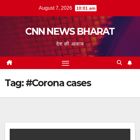
Skip
August 7, 2026
10:01 am
to
content
CNN NEWS BHARAT
देश की आवाज
Tag:
#Corona cases