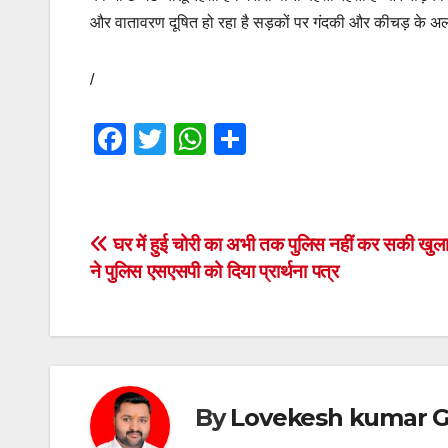
और वातावरण दूषित हो रहा है सड़कों पर गंदकी और कीचड़ के अलाव
/
F
T
W
S
a
wi
h
h
c
tt
at
ar
e
er
s
e
Post
घर में हुई चोरी का अभी तक पुलिस नहीं कर सकी खुला
b
A
ने पुलिस एसएसपी को दिया प्रार्थना पत्र
navigation
o
p
o
p
k
By
Lovekesh kumar G