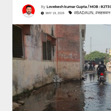
By
Lovekesh kumar Gupta / MOB : 8273
#BADAUN
,
#सहसवान
MAY 19, 2026