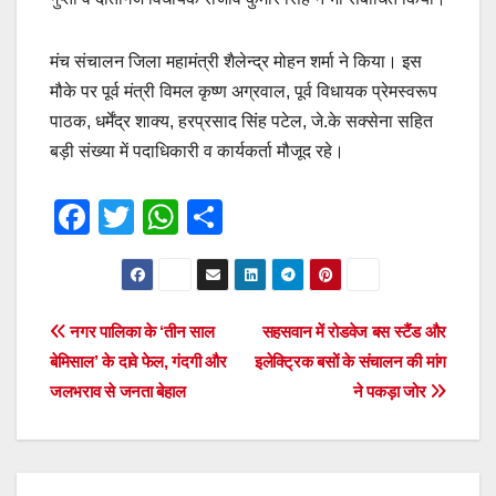
मंच संचालन जिला महामंत्री शैलेन्द्र मोहन शर्मा ने किया। इस
मौके पर पूर्व मंत्री विमल कृष्ण अग्रवाल, पूर्व विधायक प्रेमस्वरूप
पाठक, धर्मेंद्र शाक्य, हरप्रसाद सिंह पटेल, जे.के सक्सेना सहित
बड़ी संख्या में पदाधिकारी व कार्यकर्ता मौजूद रहे।
F
T
W
S
a
wi
h
h
c
tt
at
ar
e
er
s
e
Post
नगर पालिका के ‘तीन साल
सहसवान में रोडवेज बस स्टैंड और
b
A
बेमिसाल’ के दावे फेल, गंदगी और
इलेक्ट्रिक बसों के संचालन की मांग
navigation
o
p
जलभराव से जनता बेहाल
ने पकड़ा जोर
o
p
k