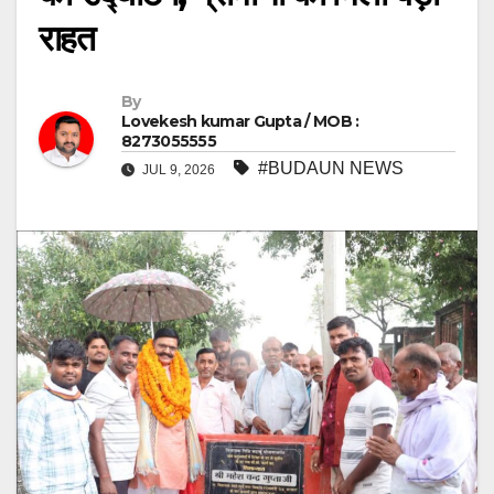
राहत
By
Lovekesh kumar Gupta / MOB :
8273055555
#BUDAUN NEWS
JUL 9, 2026