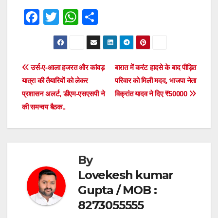
F
T
W
S
a
wi
h
h
c
tt
at
ar
e
er
s
e
Post
उर्स-ए-आला हजरत और कांवड़
बारात में करंट हादसे के बाद पीड़ित
b
A
यात्रा की तैयारियों को लेकर
परिवार को मिली मदद, भाजपा नेता
navigation
o
p
प्रशासन अलर्ट, डीएम-एसएसपी ने
विक्रांत यादव ने दिए ₹50000
o
p
की समन्वय बैठक..
k
By
Lovekesh kumar
Gupta / MOB :
8273055555