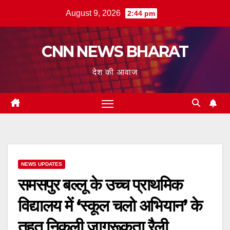
Skip
August 9, 2026
2:44 pm
to
content
CNN NEWS BHARAT
देश की आवाज
NEWS UPDATES
समसपुर बल्लू के उच्च प्राथमिक
विद्यालय में ‘स्कूल चलो अभियान’ के
तहत निकली जागरूकता रैली