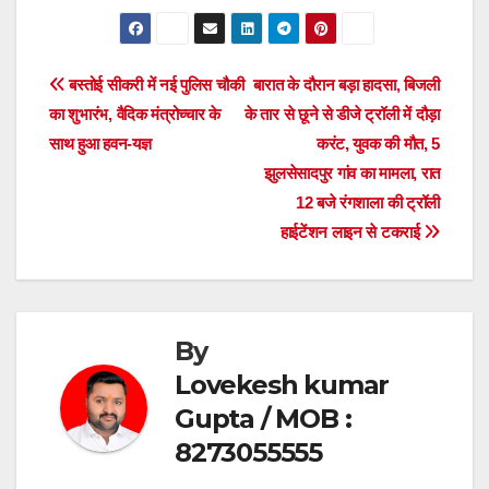
a
wi
h
h
c
tt
at
ar
e
er
s
e
Post
बस्तोई सीकरी में नई पुलिस चौकी
बारात के दौरान बड़ा हादसा, बिजली
b
A
का शुभारंभ, वैदिक मंत्रोच्चार के
के तार से छूने से डीजे ट्रॉली में दौड़ा
navigation
o
p
साथ हुआ हवन-यज्ञ
करंट, युवक की मौत, 5
o
p
झुलसेसादपुर गांव का मामला, रात
12 बजे रंगशाला की ट्रॉली
k
हाईटेंशन लाइन से टकराई
By
Lovekesh kumar
Gupta / MOB :
8273055555