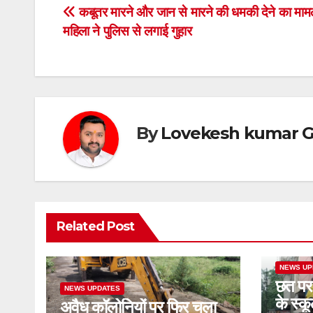
e
er
s
e
Post
कबूतर मारने और जान से मारने की धमकी देने का मामल
b
A
महिला ने पुलिस से लगाई गुहार
navigation
o
p
o
p
k
By
Lovekesh kumar G
Related Post
NEWS UP
छत पर
NEWS UPDATES
के स्क
अवैध कॉलोनियों पर फिर चला