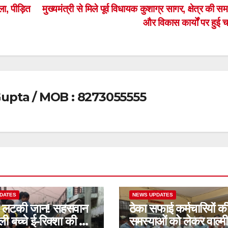
ा, पीड़ित
मुख्यमंत्री से मिले पूर्व विधायक कुशाग्र सागर, क्षेत्र की स
और विकास कार्यों पर हुई च
upta / MOB : 8273055555
DATES
NEWS UPDATES
 लटकी जान! सहसवान
ठेका सफाई कर्मचारियों क
ूली बच्चे ई-रिक्शा की छत
समस्याओं को लेकर वाल्म