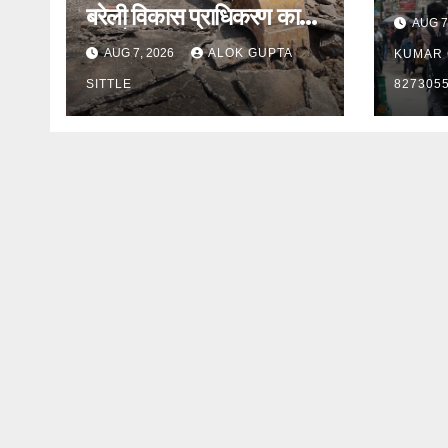
पर सवा
बरेली विकास प्राधिकरण का
AUG 7
रहा प्
बुलडोजर..
AUG 7, 2026
ALOK GUPTA
KUMAR G
SITTLE
827305