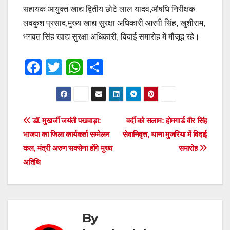
सहायक आयुक्त खाद्य द्वितीय छोटे लाल यादव,औषधि निरीक्षक
लवकुश प्रसाद,मुख्य खाद्य सुरक्षा अधिकारी आरपी सिंह, खुशीराम,
भगवत सिंह खाद्य सुरक्षा अधिकारी, विदाई समारोह में मौजूद रहे।
F
T
W
S
a
wi
h
h
c
tt
at
ar
e
er
s
e
Post
डॉ. मुखर्जी जयंती पखवाड़ा:
वर्दी को सलाम: होमगार्ड वीर सिंह
b
A
भाजपा का जिला कार्यकर्ता सम्मेलन
सेवानिवृत्त, थाना मुजरिया में विदाई
navigation
o
p
कल, मंत्री अरुण सक्सेना होंगे मुख्य
समारोह
o
p
अतिथि
k
By