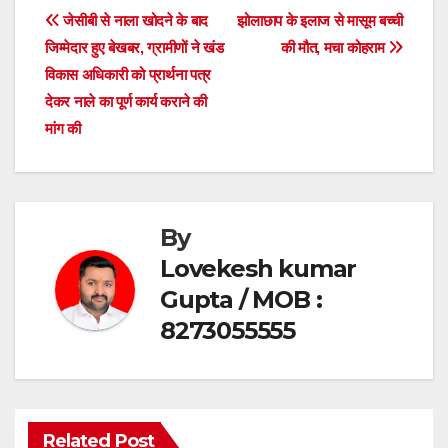
e
er
s
e
Post
जेसीबी से नाला खोदने के बाद
झोलाछाप के इलाज से मासूम बच्ची
b
A
जिम्मेदार हुए बेखबर, ग्रामीणों ने खंड
की मौत, मचा कोहराम
navigation
o
p
विकास अधिकारी को प्रार्थना पत्र
o
p
देकर नाले का पूर्ण कार्य कराने की
मांग की
k
By
Lovekesh kumar
Gupta / MOB :
8273055555
Related Post