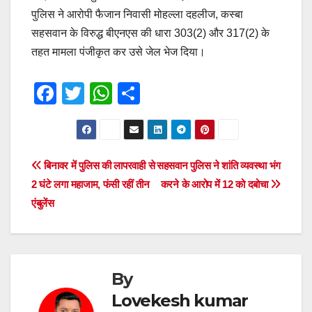
पुलिस ने आरोपी फैजान निवासी मोहल्ला दहलीज, कस्बा
सहसवान के विरुद्ध बीएनएस की धारा 303(2) और 317(2) के
तहत मामला पंजीकृत कर उसे जेल भेज दिया।
F
T
W
S
a
wi
h
h
c
tt
at
ar
e
er
s
e
Post
बिनावर में पुलिस की लापरवाही से
सहसवान पुलिस ने शांति व्यवस्था भंग
b
A
2 घंटे लगा महाजाम, फंसी रहीं तीन
करने के आरोप में 12 को दबोचा
navigation
o
p
एंबुलेंस
o
p
k
By
Lovekesh kumar