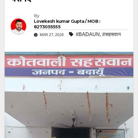
By
Lovekesh kumar Gupta / MOB :
8273055555
#BADAUN
,
#सहसवान
MAR 27, 2026