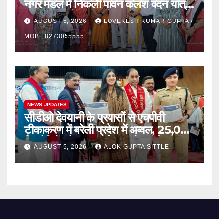
नगर मंडल में निकली पावन कलश वंदन यात्रा,
संत रविदास के संदेश से गुंजायमान हुआ नगर
AUGUST 5, 2026
LOVEKESH KUMAR GUPTA /
MOB : 8273055555
NEWS UPDATES
सीडीओ देवयानी के प्रयासों से एचपीवी
टीकाकरण में बरेली प्रदेश में अव्वल, 25,053
किशोरियों को लगा सर्वाइकल कैंसर से बचाव
AUGUST 5, 2026
ALOK GUPTA SITTLE
का टीका..