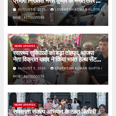
प्रभारी निरीक्षक नरेश कुमार के सख्त तेवर से
खुरापातियों में हड़कंप
AUGUST 5, 2026
LOVEKESH KUMAR GUPTA /
MOB : 8273055555
NEWS UPDATES
स्वास्थ्य सुविधाओं को बड़ा तोहफा, भाजपा
नेता विक्रांत यादव ने किया भारत हेल्थ सेंटर व
हरिबोल मेडिकल स्टोर का उद्घाटन
AUGUST 5, 2026
LOVEKESH KUMAR GUPTA /
MOB : 8273055555
NEWS UPDATES
समरसता संकल्प अभियान के तहत बिसौली