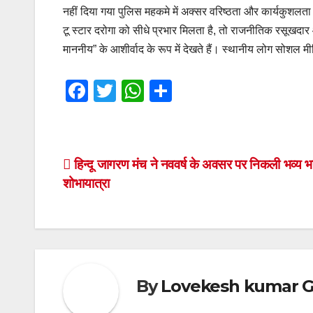
नहीं दिया गया पुलिस महकमे में अक्सर वरिष्ठता और कार्यकुशलता क
टू स्टार दरोगा को सीधे प्रभार मिलता है, तो राजनीतिक रसूखदार 
माननीय” के आशीर्वाद के रूप में देखते हैं। स्थानीय लोग सोशल म
F
T
W
S
a
wi
h
h
c
tt
at
ar
e
er
s
e
Post
हिन्दू जागरण मंच ने नववर्ष के अवसर पर निकली भव्य 
b
A
शोभायात्रा
navigation
o
p
o
p
k
By
Lovekesh kumar G