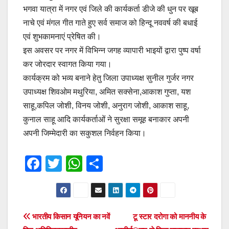
भगवा यात्रा में नगर एवं जिले की कार्यकर्ता डीजे की धुन पर खूब
नाचे एवं मंगल गीत गाते हुए सर्व समाज को हिन्दू नववर्ष की बधाई
एवं शुभकामनाएं प्रेषित की।
इस अवसर पर नगर में विभिन्न जगह व्यापारी भाइयों द्वारा पुष्प वर्षा
कर जोरदार स्वागत किया गया।
कार्यक्रम को भव्य बनाने हेतु जिला उपाध्यक्ष सुनील गुर्जर नगर
उपाध्यक्ष शिवओम मथुरिया, अमित सक्सेना,आकाश गुप्ता, यश
साहू,कपिल जोशी, विनय जोशी, अनुराग जोशी, आकाश साहू,
कुनाल साहू आदि कार्यकर्ताओं ने सुरक्षा समूह बनाकार अपनी
अपनी जिम्मेदारी का सकुशल निर्वहन किया।
F
T
W
S
a
wi
h
h
c
tt
at
ar
e
er
s
e
Post
भारतीय किसान यूनियन का नवें
टू स्टार दरोगा को माननीय के
b
A