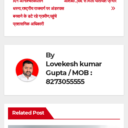
दिन अनिश्चितकालीन
आशीर्वाद से मिला यातायात प्रभार
navigation
o
p
धरना,राष्ट्रीय राजमार्ग पर अंडरपास
o
p
बनवाने के डटे रहे ग्रामीण,पहुंचे
प्रशासनिक अधिकारी
k
By
Lovekesh kumar
Gupta / MOB :
8273055555
Related Post