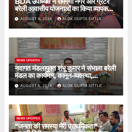
BDA उपाध्यक्ष ने रामगंगा नगर और ग्रेटर
बरेली आवासीय योजनाओं का किया व्यापक
निरीक्षण, गुणवत्ता और नागरिक सुविधाओं पर
AUGUST 6, 2026
ALOK GUPTA SITTLE
दिए सख्त निर्देश..
NEWS UPDATES
नवागत मंडलायुक्त शंभू कुमार ने संभाला बरेली
मंडल का कार्यभार, कानून-व्यवस्था,
भ्रष्टाचारपर रहेगा जीरो टॉलरेंस..
AUGUST 6, 2026
ALOK GUPTA SITTLE
NEWS UPDATES
“जनता की समस्या मेरी प्राथमिकता” –