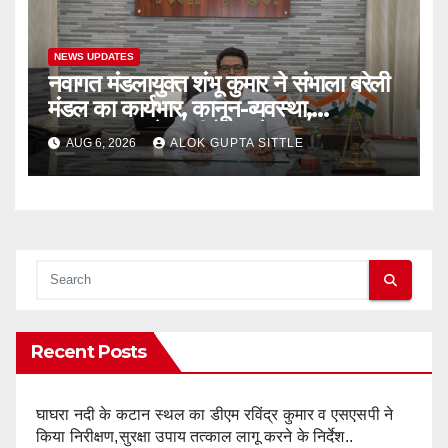
NEWS UPDATES
नवागत मंडलायुक्त शंभू कुमार ने संभाला बरेली
मंडल का कार्यभार, कानून-व्यवस्था,
भ्रष्टाचारपर रहेगा जीरो टॉलरेंस..
AUG 6, 2026
ALOK GUPTA SITTLE
Recent Posts
घाघरा नदी के कटान स्थल का डीएम रविंद्र कुमार व एसएसपी ने
किया निरीक्षण,सुरक्षा उपाय तत्काल लागू करने के निर्देश..