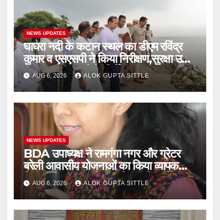
NEWS UPDATES
घाघरा नदी के कटान स्थल का डीएम रविंद्र
कुमार व एसएसपी ने किया निरीक्षण,सुरक्षा उपाय
तत्काल लागू करने के निर्देश..
AUG 6, 2026
ALOK GUPTA SITTLE
NEWS UPDATES
BDA उपाध्यक्ष ने रामगंगा नगर और ग्रेटर
बरेली आवासीय योजनाओं का किया व्यापक
निरीक्षण, गुणवत्ता और नागरिक सुविधाओं पर
AUG 6, 2026
ALOK GUPTA SITTLE
दिए सख्त निर्देश..