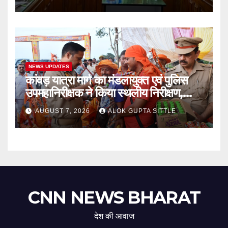
स्वरूप..
NEWS UPDATES
कांवड़ यात्रा मार्ग का मंडलायुक्त एवं पुलिस
उपमहानिरीक्षक ने किया स्थलीय निरीक्षण,
श्रद्धालुओं को बाँटे फल..
AUGUST 7, 2026
ALOK GUPTA SITTLE
CNN NEWS BHARAT
देश की आवाज