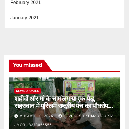
February 2021
January 2021
You missed
NEWS UPDATES
शहीदों और मां के नाम लगाया एक पेड़,
सहसवान में मुस्लिम राष्ट्रीय मंच का पौधरोपण
कार्यक्रम
AUGUST 10, 2026
LOVEKESH KUMAR GUPTA
/ MOB : 8273055555