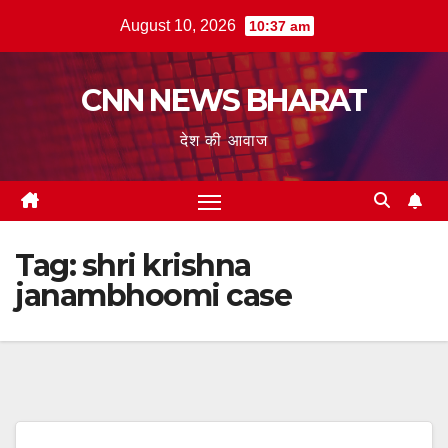
Skip
August 10, 2026
10:37 am
to
content
CNN NEWS BHARAT
देश की आवाज
Tag:
shri krishna
janambhoomi case