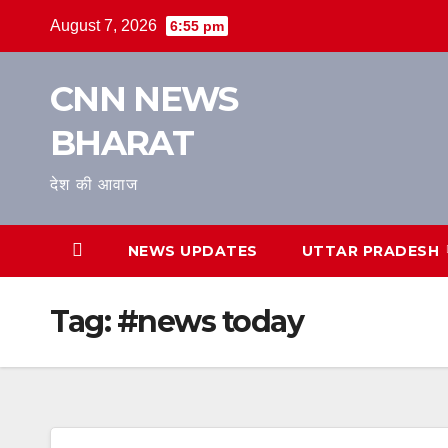
Skip
August 7, 2026
6:55 pm
to
content
CNN NEWS
BHARAT
देश की आवाज
NEWS UPDATES
UTTAR PRADESH
Tag:
#news today