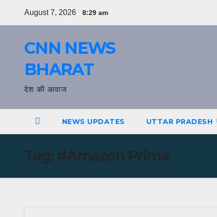
Skip
August 7, 2026
8:29 am
to
content
CNN NEWS
BHARAT
देश की आवाज
NEWS UPDATES
UTTAR PRADESH
Tag:
#Amazon Prime