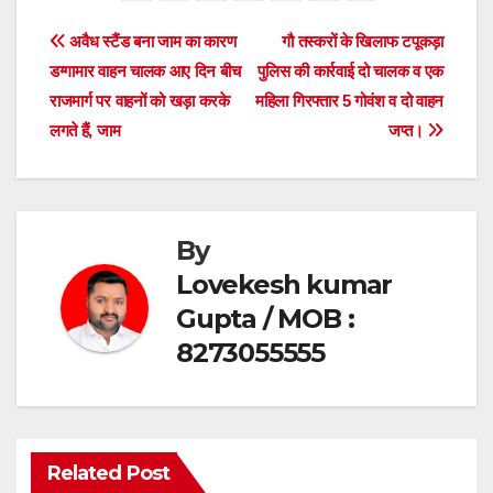
e
er
s
e
Post
अवैध स्टैंड बना जाम का कारण
गौ तस्करों के खिलाफ टपूकड़ा
b
A
डग्गामार वाहन चालक आए दिन बीच
पुलिस की कार्रवाई दो चालक व एक
navigation
o
p
राजमार्ग पर वाहनों को खड़ा करके
महिला गिरफ्तार 5 गोवंश व दो वाहन
o
p
लगते हैं, जाम
जप्त।
k
By
Lovekesh kumar
Gupta / MOB :
8273055555
Related Post