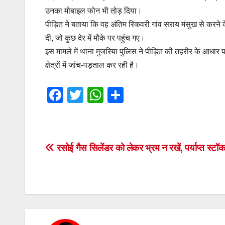
उनका मोबाइल फोन भी तोड़ दिया।
पीड़ित ने बताया कि वह अंतिम रिकवरी गांव सराय मंसुख से करने क
दी, जो कुछ देर में मौके पर पहुंच गए।
इस मामले में थाना मुजरिया पुलिस ने पीड़ित की तहरीर के आधा
क्षेत्रों में जांच-पड़ताल कर रही है।
F
T
W
S
a
wi
h
h
c
tt
at
ar
e
er
s
e
Post
रसोई गैस सिलेंडर को लेकर भ्रम न रखें, पर्याप्त स्टॉ
b
A
navigation
o
p
o
p
k