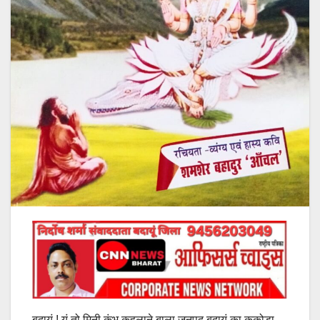
बदायूं ! यूं तो मिनी कुंभ कहलाने बाला जनपद बदायूं का ककोड़ा