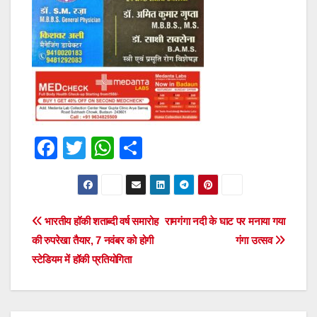
F
T
W
S
a
wi
h
h
c
tt
at
ar
e
er
s
e
Post
भारतीय हॉकी शताब्दी वर्ष समारोह
रामगंगा नदी के घाट पर मनाया गया
b
A
की रुपरेखा तैयार, 7 नवंबर को होगी
गंगा उत्सव
navigation
o
p
स्टेडियम में हॉकी प्रतियोगिता
o
p
k