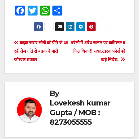
F
T
W
S
a
wi
h
h
c
tt
at
ar
e
er
s
e
Post
बाइक सवार लोगों को पीछे से आ
बरेली में अवैध खनन पर कमिश्नर व
b
A
रही तेज गति से बाइक ने मारी
जिलाधिकारी सख्त,टास्क फोर्स को
navigation
o
p
जोरदार टक्कर
कड़े निर्देश..
o
p
k
By
Lovekesh kumar
Gupta / MOB :
8273055555