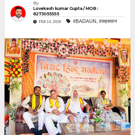
By
Lovekesh kumar Gupta / MOB :
8273055555
#BADAUN
,
#सहसवान
FEB 14, 2026