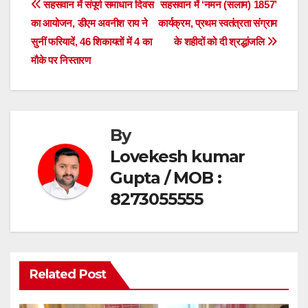
Post
सहसवान में संपूर्ण समाधान दिवस
सहसवान में ‘नमन (सलाम) 1857’
b
A
का आयोजन, डीएम अवनीश राय ने
कार्यक्रम, प्रथम स्वतंत्रता संग्राम
navigation
o
p
सुनीं फरियादें, 46 शिकायतों में 4 का
के शहीदों को दी श्रद्धांजलि
o
p
मौके पर निस्तारण
k
By
Lovekesh kumar
Gupta / MOB :
8273055555
Related Post