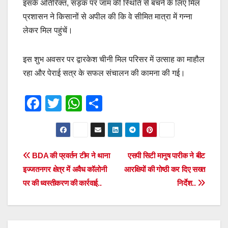
इसके अतिरिक्त, सड़क पर जाम की स्थिति से बचने के लिए मिल
प्रशासन ने किसानों से अपील की कि वे सीमित मात्रा में गन्ना
लेकर मिल पहुंचें।
इस शुभ अवसर पर द्वारकेश चीनी मिल परिसर में उत्साह का माहौल
रहा और पेराई सत्र के सफल संचालन की कामना की गई।
F
T
W
S
a
wi
h
h
c
tt
at
ar
e
er
s
e
Post
BDA की प्रवर्तन टीम ने थाना
एसपी सिटी मानुष पारीक ने बीट
b
A
इज्जतनगर क्षेत्र में अवैध कॉलोनी
आरक्षियों की गोष्ठी कर दिए सख्त
navigation
o
p
पर की ध्वस्तीकरण की कार्रवाई..
निर्देश..
o
p
k