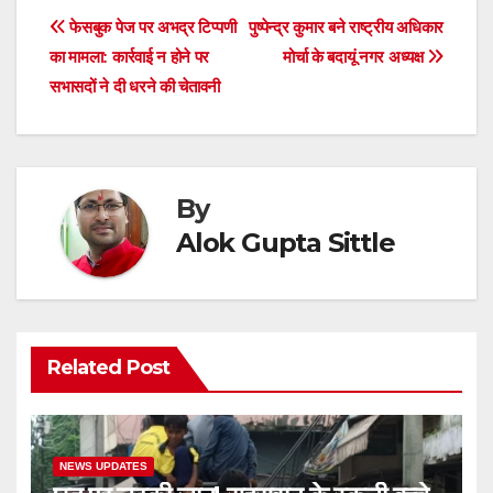
e
er
s
e
Post
फेसबुक पेज पर अभद्र टिप्पणी
पुष्पेन्द्र कुमार बने राष्ट्रीय अधिकार
b
A
का मामला: कार्रवाई न होने पर
मोर्चा के बदायूं नगर अध्यक्ष
navigation
o
p
सभासदों ने दी धरने की चेतावनी
o
p
k
By
Alok Gupta Sittle
Related Post
NEWS UPDATES