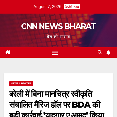
Skip
August 7, 2026
3:36 pm
to
content
CNN NEWS BHARAT
देश की आवाज
NEWS UPDATES
बरेली में बिना मानचित्र स्वीकृति
संचालित मैरिज हॉल पर BDA की
बड़ी कार्रवाई,’यादगार ए आमद’ किया