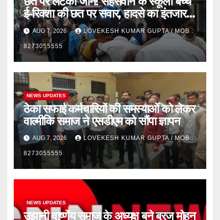
छत पर लटकी जान! सहसवान के स्कूली बच्चे
ई-रिक्शा की छत पर सवार, हादसे का इंतजार
कर रहा प्रशासन”
AUG 7, 2026
LOVEKESH KUMAR GUPTA / MOB :
8273055555
NEWS UPDATES
ठेका सफाई कर्मचारियों की समस्याओं को लेकर
वाल्मीकि समाज ने एसडीएम को सौंपा ज्ञापन
AUG 7, 2026
LOVEKESH KUMAR GUPTA / MOB :
8273055555
NEWS UPDATES
उझानी वार्ष्णेय समाज के अध्यक्ष बने ब्रज मोहन