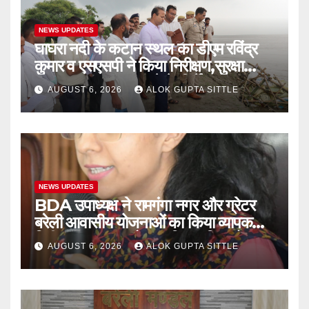
NEWS UPDATES
घाघरा नदी के कटान स्थल का डीएम रविंद्र
कुमार व एसएसपी ने किया निरीक्षण,सुरक्षा
उपाय तत्काल लागू करने के निर्देश..
AUGUST 6, 2026
ALOK GUPTA SITTLE
NEWS UPDATES
BDA उपाध्यक्ष ने रामगंगा नगर और ग्रेटर
बरेली आवासीय योजनाओं का किया व्यापक
निरीक्षण, गुणवत्ता और नागरिक सुविधाओं पर
AUGUST 6, 2026
ALOK GUPTA SITTLE
दिए सख्त निर्देश..