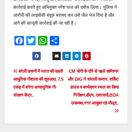
कार्रवाई करते हुए अभियुक्त नरेश पाल को दबोच लिया। पुलिस ने
आरोपी की लाइसेंसी बंदूक बरामद कर उसे जेल भेज दिया है और
आगे की कानूनी कार्रवाई की जा रही है।
F
T
W
S
a
wi
h
h
c
tt
at
ar
e
er
s
e
Post
बरेली छावनी में भारत की पहली
CM योगी के दौरे से पहले कमिश्नर
b
A
आधुनिक गौशाला की शुरुआत, 7.5
और DIG ने संभाली कमान, सर्किट
navigation
o
p
एकड़ में बनेगा अत्याधुनिक गौ-
हाउस व कार्यक्रम स्थल का किया
o
p
संरक्षण केंद्र..
निरीक्षण,डीएम, एसएसपी,BDA
उपाध्यक्ष,नगर आयुक्त रहे मौजूद..
k