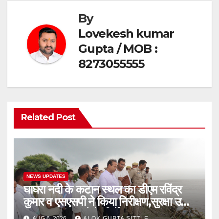
By
Lovekesh kumar
Gupta / MOB :
8273055555
Related Post
NEWS UPDATES
घाघरा नदी के कटान स्थल का डीएम रविंद्र
कुमार व एसएसपी ने किया निरीक्षण,सुरक्षा उपाय
तत्काल लागू करने के निर्देश..
AUG 6, 2026
ALOK GUPTA SITTLE