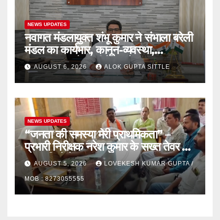
NEWS UPDATES
नवागत मंडलायुक्त शंभू कुमार ने संभाला बरेली
मंडल का कार्यभार, कानून-व्यवस्था,
भ्रष्टाचारपर रहेगा जीरो टॉलरेंस..
AUGUST 6, 2026
ALOK GUPTA SITTLE
NEWS UPDATES
“जनता की समस्या मेरी प्राथमिकता” –
प्रभारी निरीक्षक नरेश कुमार के सख्त तेवर से
खुरापातियों में हड़कंप
AUGUST 5, 2026
LOVEKESH KUMAR GUPTA /
MOB : 8273055555