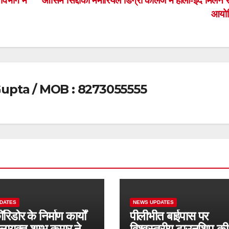
िभाग में
आसिम सिद्दीकी मेमोरियल डिग्री कॉलेज में होली-ईद मिलन 
आयो
upta / MOB : 8273055555
DATES
NEWS UPDATES
िडोर के निर्माण कार्यों
पीलीभीत बाईपास पर
ायुक्त शम्भू कुमार ने
विश्वस्तरीय टाउनशिप की