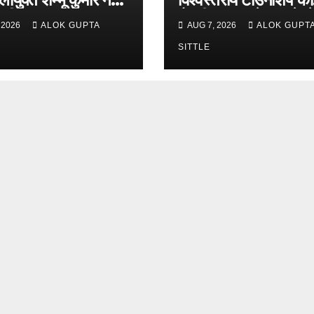
रीक्षण..
तैयारी,BDA ने 117 हेक्ट
 2026
ALOK GUPTA
AUG 7, 2026
ALOK GUPT
भूमि खरीदी..
SITTLE