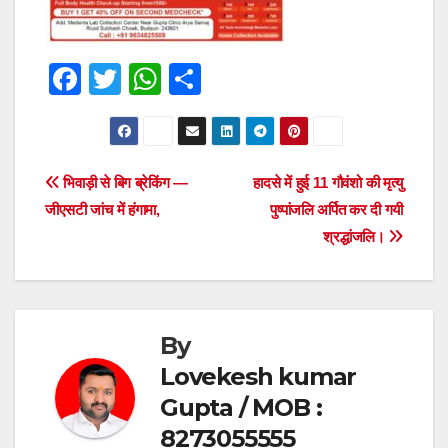
F
T
W
S
a
wi
h
h
c
tt
at
ar
e
er
s
e
Post
भिवाड़ी से बिग ब्रेकिंग —
हादसे में हुई 11 गौवंशो की मृत्यु
b
A
जीएसटी जांच में हंगामा,
पुष्पांजलि अर्पित कर दी गयी
navigation
o
p
श्रद्धांजलि।
o
p
k
By
Lovekesh kumar
Gupta / MOB :
8273055555